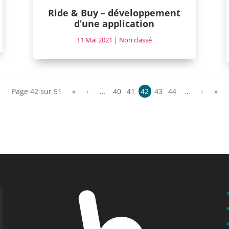
Ride & Buy – développement
d’une application
11 Mai 2021
|
Non classé
Page 42 sur 51
«
‹
…
40
41
42
43
44
…
›
»