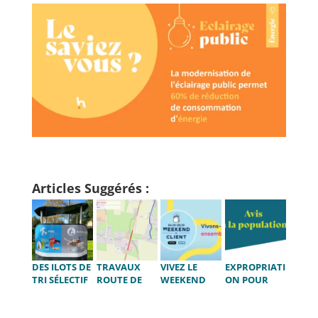
Articles Suggérés :
DES ILOTS DE
TRAVAUX
VIVEZ LE
EXPROPRIATI
TRI SÉLECTIF
ROUTE DE
WEEKEND
ON POUR
DANS LE
NAMUR –
DU CLIENT À
CAUSE
CENTRE-
AVIN
HANNUT !
D’UTILITE
VILLE !
PUBLIQUE