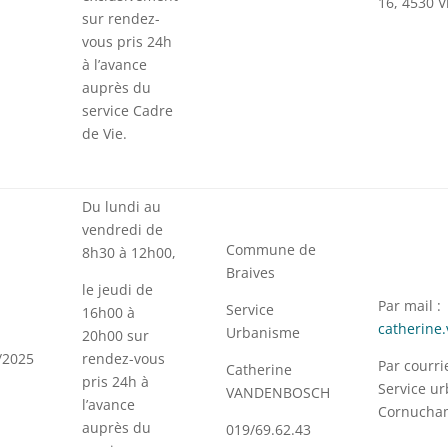
16, 4530 Vi
sur rendez-
vous pris 24h
à l’avance
auprès du
service Cadre
de Vie.
Du lundi au
vendredi de
Commune de
8h30 à 12h00,
Braives
le jeudi de
Par mail :
Service
16h00 à
catherine
Urbanisme
20h00 sur
/2025
rendez-vous
Par courr
Catherine
pris 24h à
Service u
VANDENBOSCH
l’avance
Cornucham
auprès du
019/69.62.43