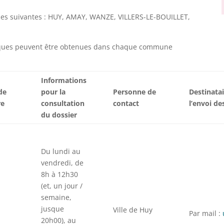
unes suivantes : HUY, AMAY, WANZE, VILLERS-LE-BOUILLET,
liques peuvent être obtenues dans chaque commune
Informations
de
pour la
Personne de
Destinata
re
consultation
contact
l’envoi de
du dossier
Du lundi au
vendredi, de
8h à 12h30
(et, un jour /
semaine,
jusque
Ville de Huy
Par mail :
20h00), au