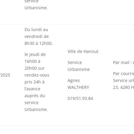
service
Urbanisme.
Du lundi au
vendredi de
8h30 à 12h00,
Ville de Hannut
le jeudi de
16h00 à
Service
Par mail :
20h00 sur
Urbanisme
Par courri
/2025
rendez-vous
Agnes
Service u
pris 24h à
WALTHERY
23, 4280 
l’avance
auprès du
019/51.93.84
service
Urbanisme.