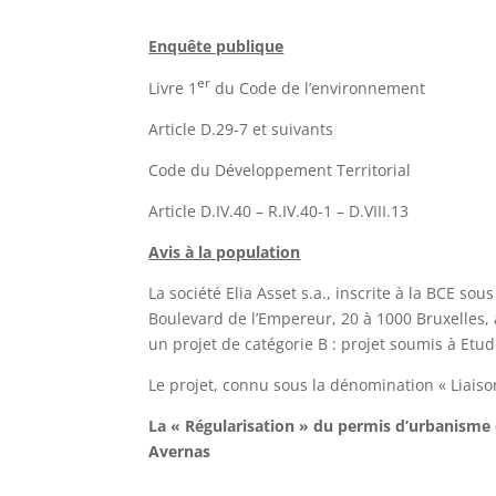
Enquête publique
er
Livre 1
du Code de l’environnement
Article D.29-7 et suivants
Code du Développement Territorial
Article D.IV.40 – R.IV.40-1 – D.VIII.13
Avis à la population
La société Elia Asset s.a., inscrite à la BCE sou
Boulevard de l’Empereur, 20 à 1000 Bruxelles
un projet de catégorie B : projet soumis à Etu
Le projet, connu sous la dénomination « Liais
La « Régularisation » du permis d’urbanisme d
Avernas