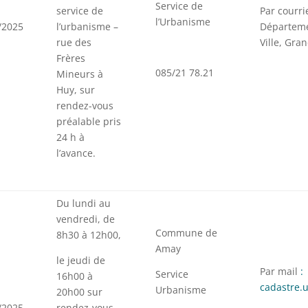
Service de
service de
Par courrie
l’Urbanisme
/2025
l’urbanisme –
Départeme
rue des
Ville, Gra
Frères
085/21 78.21
Mineurs à
Huy, sur
rendez-vous
préalable pris
24 h à
l’avance.
Du lundi au
vendredi, de
Commune de
8h30 à 12h00,
Amay
le jeudi de
Par mail
:
Service
16h00 à
cadastre
Urbanisme
20h00 sur
/2025
rendez-vous