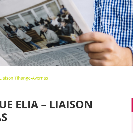
 Liaison Tihange-Avernas
E ELIA – LIAISON
AS