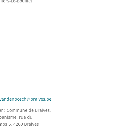
llers-Le-Bouillet
.vandenbosch@braives.be
ier : Commune de Braives,
rbanisme, rue du
ps 5, 4260 Braives