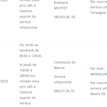
Par courr
Roselyne
pris 24h à
Service u
MOTTET
l’avance
Terwagne 
auprès du
085/83.08 .56
service
Urbanisme.
Du lundi au
vendredi de
8h30 à 12h00,
Commune de
le jeudi de
Wanze
Par mail :
16h00 à
service.u
20h00 sur
Service
/2025
rendez-vous
Urbanisme
Par courr
pris 24h à
service u
085/27.35.70
l’avance
Wavre 39,
auprès du
service