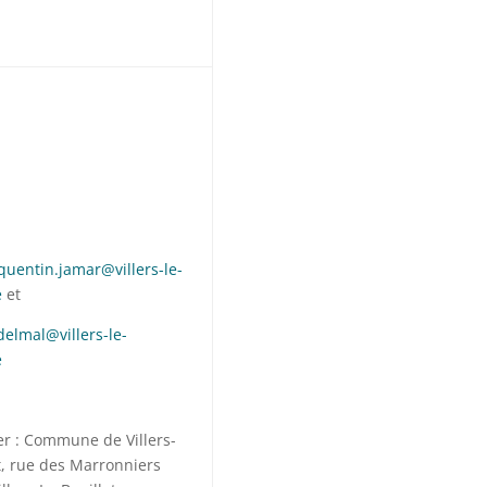
quentin.jamar@villers-le-
e
et
delmal@villers-le-
e
er : Commune de Villers-
t, rue des Marronniers