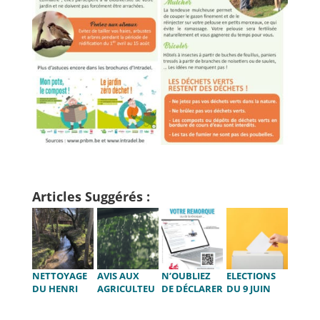
Articles Suggérés :
NETTOYAGE
AVIS AUX
N’OUBLIEZ
ELECTIONS
DU HENRI
AGRICULTEU
DE DÉCLARER
DU 9 JUIN
FONTAINE
RS – PLUIES
VOTRE
2024
PAR L’ASBL
INCESSANTES
REMORQUE