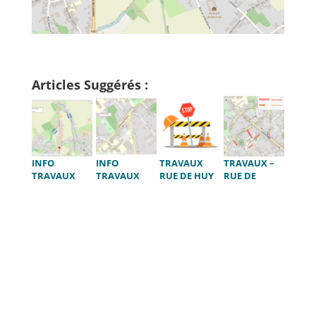
Articles Suggérés :
INFO
INFO
TRAVAUX
TRAVAUX –
TRAVAUX
TRAVAUX
RUE DE HUY
RUE DE
RUE DE
RUES DE
L’AÎTE
LANDEN
WAVRE,
ZÉNOBE
GRAMME ET
AVENUE
PAUL BRIEN