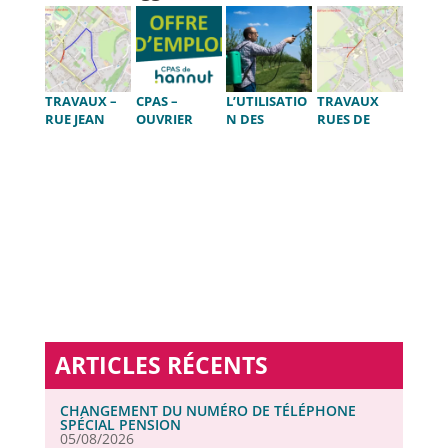
TRAVAUX –
CPAS –
L’UTILISATIO
TRAVAUX
RUE JEAN
OUVRIER
N DES
RUES DE
MOTTIN
MÉCANICIEN
PESTICIDES
NAMUR ET
FERMÉE À LA
D2 – ETA
PAR LES
DE WAVRE
CIRCULATIO
L’AURORE
PARTICULIER
N
S
ARTICLES RÉCENTS
CHANGEMENT DU NUMÉRO DE TÉLÉPHONE
SPÉCIAL PENSION
05/08/2026