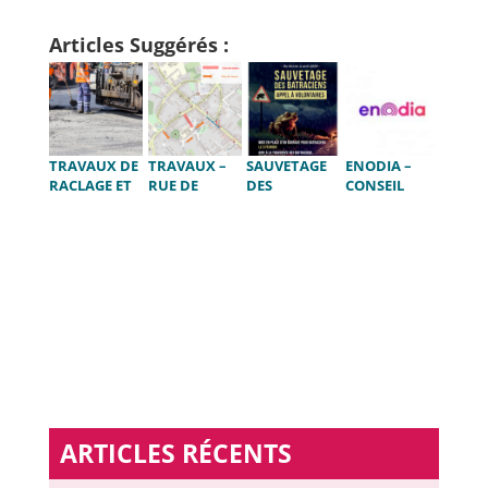
Articles Suggérés :
TRAVAUX DE
TRAVAUX –
SAUVETAGE
ENODIA –
RACLAGE ET
RUE DE
DES
CONSEIL
ASPHALTAGE
L’AÎTE
BATRACIENS
D’ADMINIST
– JUIN 2024
– APPEL À
RATION
VOLONTAIRE
S
ARTICLES RÉCENTS