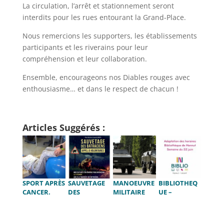
La circulation, l’arrêt et stationnement seront
interdits pour les rues entourant la Grand-Place.
Nous remercions les supporters, les établissements
participants et les riverains pour leur
compréhension et leur collaboration.
Ensemble, encourageons nos Diables rouges avec
enthousiasme… et dans le respect de chacun !
Articles Suggérés :
SPORT APRÈS
SAUVETAGE
MANOEUVRE
BIBLIOTHEQ
CANCER.
DES
MILITAIRE
UE –
CITOYEN
BATRACIENS
SUR LE
HORAIRE
SPORTIF,
– APPEL À
TERRITOIRE
FORTES
J’AGIS POUR
VOLONTAIRE
DE LA
CHALEURS