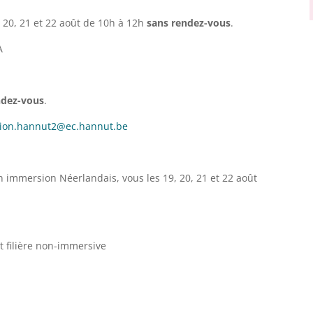
, 20, 21 et 22 août de 10h à 12h
sans rendez-vous
.
A
ndez-vous
.
tion.hannut2@ec.hannut.be
en immersion Néerlandais, vous les 19, 20, 21 et 22 août
et filière non-immersive