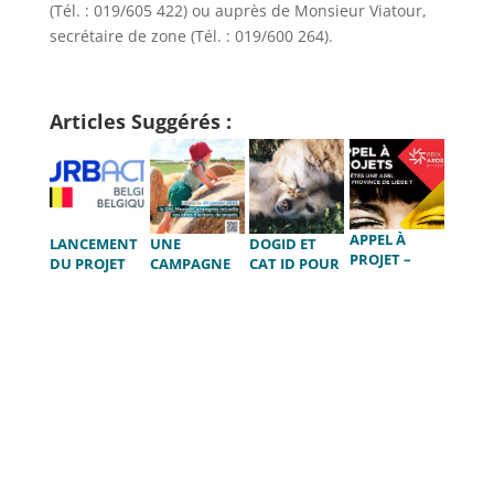
(Tél. : 019/605 422) ou auprès de Monsieur Viatour,
secrétaire de zone (Tél. : 019/600 264).
Articles Suggérés :
APPEL À
LANCEMENT
UNE
DOGID ET
PROJET –
DU PROJET
CAMPAGNE
CAT ID POUR
PRIX
EUROPÉEN
OÙ IL FAIT
RENDRE VOS
ARDENT
URBACT
BON VIVRE
DONNÉES
URIMPACT
C’EST QUOI
VISIBLES !
POUR VOUS ?