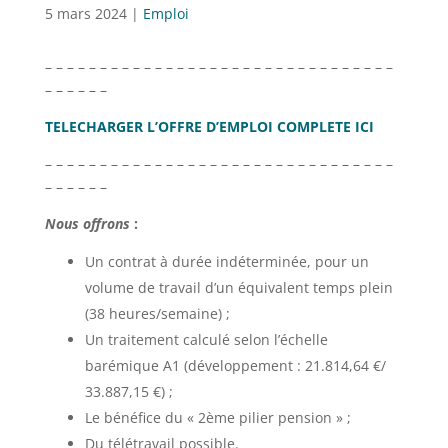
5 mars 2024
|
Emploi
– – – – – – – – – – – – – – – – – – – – – – – – – – – – – – – –
– – – – – –
TELECHARGER L’OFFRE D’EMPLOI COMPLETE ICI
– – – – – – – – – – – – – – – – – – – – – – – – – – – – – – – –
– – – – – –
Nous offrons
:
Un contrat à durée indéterminée, pour un
volume de travail d’un équivalent temps plein
(38 heures/semaine) ;
Un traitement calculé selon l’échelle
barémique A1 (développement : 21.814,64 €/
33.887,15 €) ;
Le bénéfice du « 2ème pilier pension » ;
Du télétravail possible.