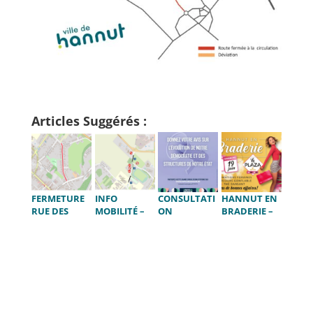
Articles Suggérés :
FERMETURE
INFO
CONSULTATI
HANNUT EN
RUE DES
MOBILITÉ –
ON
BRADERIE –
HÊTRES DU
RUE DE LA
CITOYENNE –
PAS DE
19 AU 30 JUIN
GOHALE ET
UN PAYS
TRANSIT
RUE
POUR
POSSIBLE AU
D’AVERNAS
DEMAIN
CENTRE VILLE