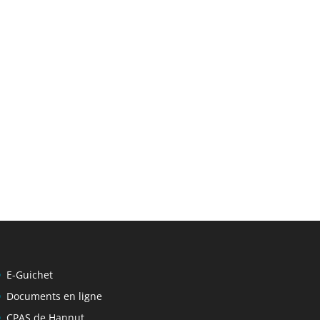
E-Guichet
Documents en ligne
CPAS de Hannut