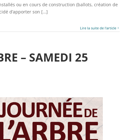
tallés ou en cours de construction (ballots, création de
cidé d’apporter son […]
Lire la suite de l'article
BRE – SAMEDI 25